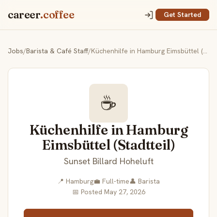
career
.coffee
Get Started
Jobs
/
Barista & Café Staff
/
Küchenhilfe in Hamburg Eimsbüttel (Stadtteil)
☕
Küchenhilfe in Hamburg
Eimsbüttel (Stadtteil)
Sunset Billard Hoheluft
📍 Hamburg
💼 Full-time
👤 Barista
📅 Posted May 27, 2026