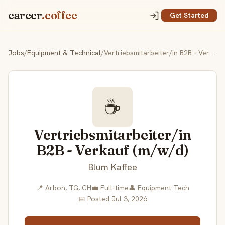
career
.coffee
Get Started
Jobs
/
Equipment & Technical
/
Vertriebsmitarbeiter/in B2B - Verkauf (m/w/d)
☕
Vertriebsmitarbeiter/in
B2B - Verkauf (m/w/d)
Blum Kaffee
📍 Arbon, TG, CH
💼 Full-time
👤 Equipment Tech
📅 Posted Jul 3, 2026