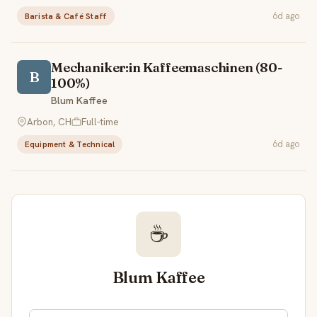
6d ago
Barista & Café Staff
Mechaniker:in Kaffeemaschinen (80-
B
100%)
Blum Kaffee
Arbon, CH
Full-time
6d ago
Equipment & Technical
☕
Blum Kaffee