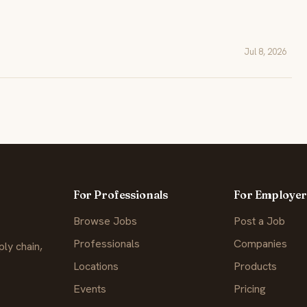
Jul 8, 2026
For Professionals
For Employer
Browse Jobs
Post a Job
Professionals
Companies
ly chain,
Locations
Products
Events
Pricing