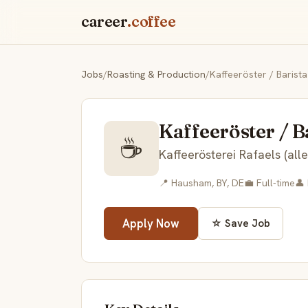
career
.coffee
Jobs
/
Roasting & Production
/
Kaffeeröster / Barista
Kaffeeröster / B
☕
Kaffeerösterei Rafaels (all
📍 Hausham, BY, DE
💼 Full-time
👤
Apply Now
☆ Save Job