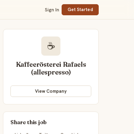
Sign In
Get Started
☕
Kaffeerösterei Rafaels
(allespresso)
View Company
Share this job