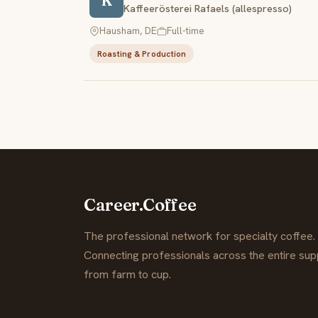
K
Kaffeerösterei Rafaels (allespresso)
Hausham, DE
Full-time
Roasting & Production
Career.Coffee
The professional network for specialty coffee.
Connecting professionals across the entire supp
from farm to cup.