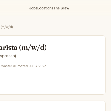
Jobs
Locations
The Brew
 (m/w/d)
arista (m/w/d)
espresso)
 Roaster
📅 Posted Jul 3, 2026