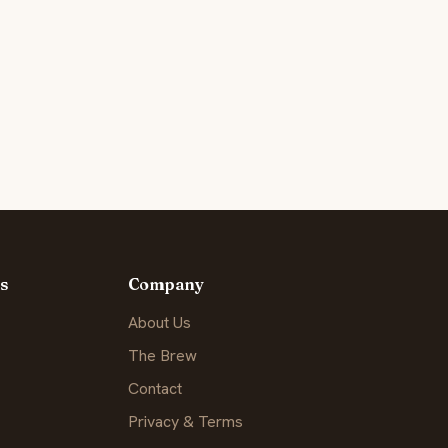
s
Company
About Us
The Brew
Contact
Privacy & Terms