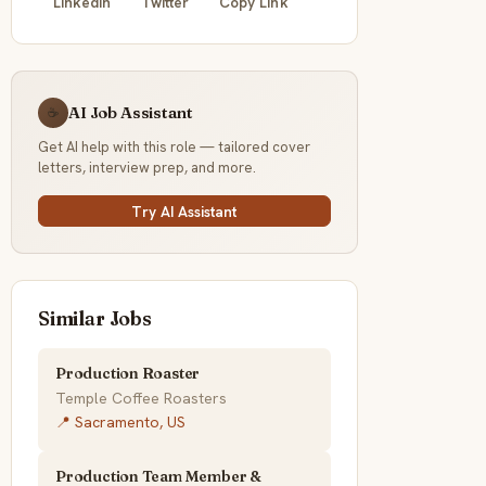
LinkedIn
Twitter
Copy Link
AI Job Assistant
☕
Get AI help with this role — tailored cover
letters, interview prep, and more.
Try AI Assistant
Similar Jobs
Production Roaster
Temple Coffee Roasters
📍 Sacramento, US
Production Team Member &