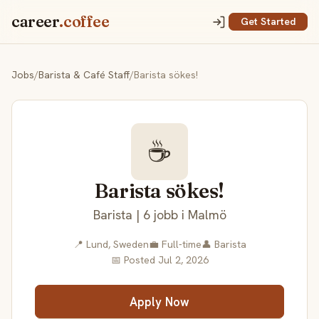
career
.coffee
Get Started
Jobs
/
Barista & Café Staff
/
Barista sökes!
☕
Barista sökes!
Barista | 6 jobb i Malmö
📍 Lund, Sweden
💼 Full-time
👤 Barista
📅 Posted Jul 2, 2026
Apply Now