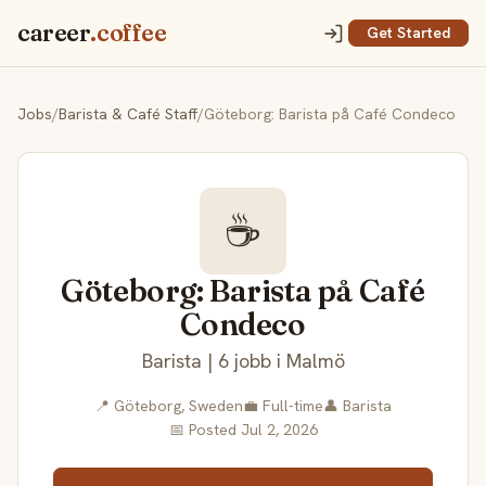
career
.coffee
Get Started
Jobs
/
Barista & Café Staff
/
Göteborg: Barista på Café Condeco
☕
Göteborg: Barista på Café
Condeco
Barista | 6 jobb i Malmö
📍 Göteborg, Sweden
💼 Full-time
👤 Barista
📅 Posted Jul 2, 2026