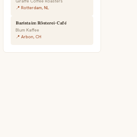
Giraffe Coffee Roasters
📍 Rotterdam, NL
Barista im Rösterei-Café
Blum Kaffee
📍 Arbon, CH