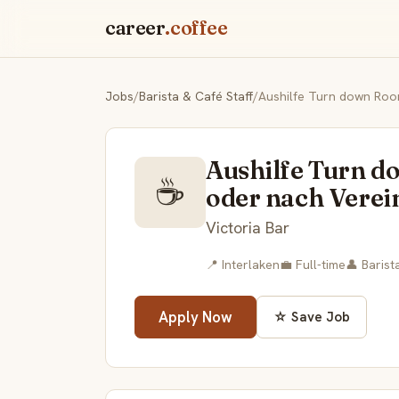
career
.coffee
Jobs
/
Barista & Café Staff
/
Aushilfe Turn down Room
Aushilfe Turn d
☕
oder nach Vere
Victoria Bar
📍 Interlaken
💼 Full-time
👤 Barist
Apply Now
☆ Save Job