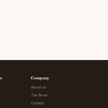
s
Company
About Us
The Brew
Contact