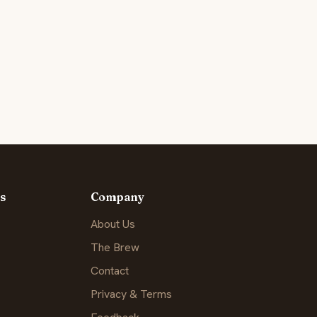
s
Company
About Us
The Brew
Contact
Privacy & Terms