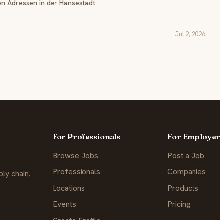
en Adressen in der Hansestadt
Jul 2, 2026
For Professionals
For Employer
Browse Jobs
Post a Job
Professionals
Companies
ly chain,
Locations
Products
Events
Pricing