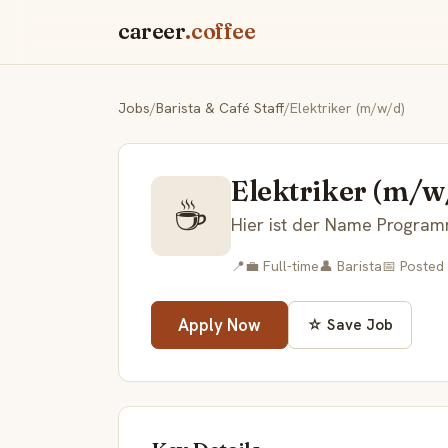
career
.coffee
Jobs
/
Barista & Café Staff
/
Elektriker (m/w/d)
Elektriker (m/w
☕
Hier ist der Name Program
📍
💼 Full-time
👤 Barista
📅 Posted 
Apply Now
☆ Save Job