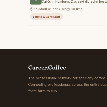
Cafés in Hamburg: Das sind die zehn best
Neustadt an der Aisch
Full-time
Barista & Café Staff
Career.Coffee
The professional network for specialty coffee.
Connecting professionals across the entire supp
from farm to cup.