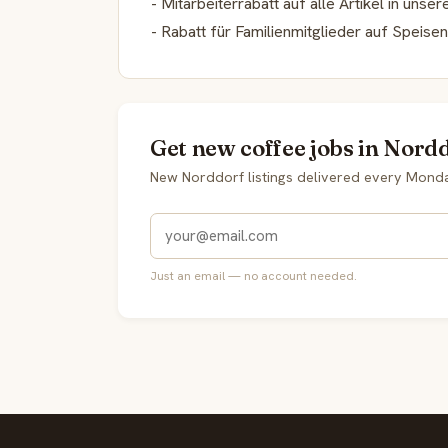
- Mitarbeiterrabatt auf alle Artikel in uns
- Rabatt für Familienmitglieder auf Speise
Get new coffee jobs in Nordd
New Norddorf listings delivered every Mond
Just an email — no account needed.