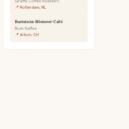
Giraffe Coffee Roasters
📍 Rotterdam, NL
Barista im Rösterei-Café
Blum Kaffee
📍 Arbon, CH