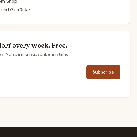
erem Shop
n und Getränke
orf every week. Free.
ay. No spam, unsubscribe anytime.
Subscribe