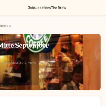
Jobs
Locations
The Brew
eptember
 Mitte September
sta
📅 Posted Jul 2, 2026