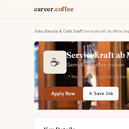
career
.coffee
Jobs
/
Barista & Café Staff
/
Servicekraft ab Mitte S
Servicekraft ab
☕
Gemütlich Kaffee trinken
📍 Norddorf
💼 Temporary
👤 Bari
Apply Now
☆ Save Job