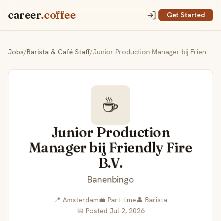
career
.coffee
Get Started
Jobs
/
Barista & Café Staff
/
Junior Production Manager bij Friendly Fire B.V.
☕
Junior Production
Manager bij Friendly Fire
B.V.
Banenbingo
📍 Amsterdam
💼 Part-time
👤 Barista
📅 Posted Jul 2, 2026