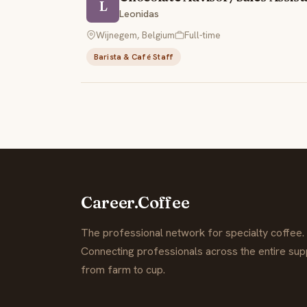
L
Leonidas
Wijnegem, Belgium
Full-time
Barista & Café Staff
Career.Coffee
The professional network for specialty coffee.
Connecting professionals across the entire supp
from farm to cup.