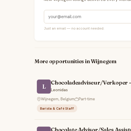
Just an email — no account needed.
More opportunities in Wijnegem
Chocoladeadviseur/Verkoper -
L
Leonidas
Wijnegem, Belgium
Part-time
Barista & Café Staff
Chocolate Advisor/Sales Assist