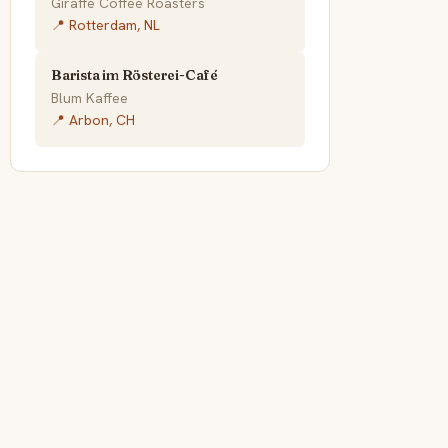
Giraffe Coffee Roasters
📍 Rotterdam, NL
Barista im Rösterei-Café
Blum Kaffee
📍 Arbon, CH