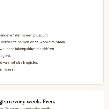
andere talen is een pluspunt.
n verder te helpen en te woord te staan.
owel naar takenpakket als shiften.
sagent.
l van het strafregister.
gen wagen.
egem every week. Free.
ay. No spam, unsubscribe anytime.