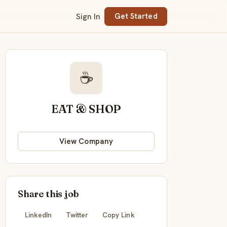
Sign In
Get Started
☕
EAT & SHOP
View Company
Share this job
LinkedIn
Twitter
Copy Link