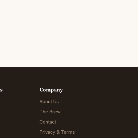
s
Company
About Us
The Brew
Contact
Privacy & Terms