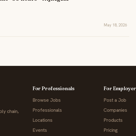
May 18, 2026
For Professionals
For Employer
Browse Jobs
Post a Job
Professionals
Companies
ly chain,
Locations
Products
Events
Pricing