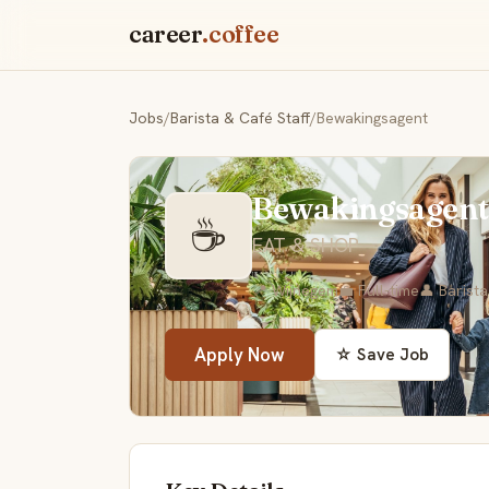
career
.coffee
Jobs
/
Barista & Café Staff
/
Bewakingsagent
Bewakingsagent
☕
EAT & SHOP
📍 Wijnegem
💼 Full-time
👤 Barista
Apply Now
☆ Save Job