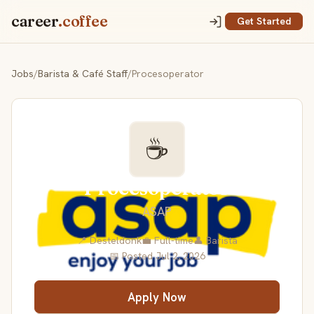
career
.coffee
Get Started
Jobs
/
Barista & Café Staff
/
Procesoperator
☕
Procesoperator
ASAP
📍 Desteldonk
💼 Full-time
👤 Barista
📅 Posted Jul 2, 2026
Apply Now