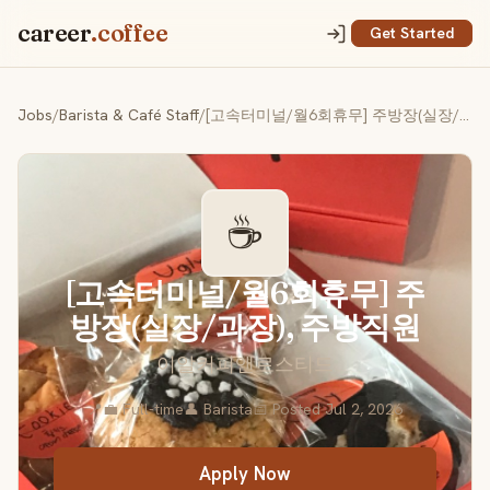
career
.coffee
Get Started
Jobs
/
Barista & Café Staff
/
[고속터미널/월6회휴무] 주방장(실장/과장), 주방직원
☕
[고속터미널/월6회휴무] 주
방장(실장/과장), 주방직원
이알커피앤로스티드
📍
💼 Full-time
👤 Barista
📅 Posted Jul 2, 2026
Apply Now