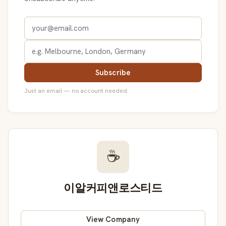
Subscribe
Just an email — no account needed.
☕
이알커피앤로스티드
View Company