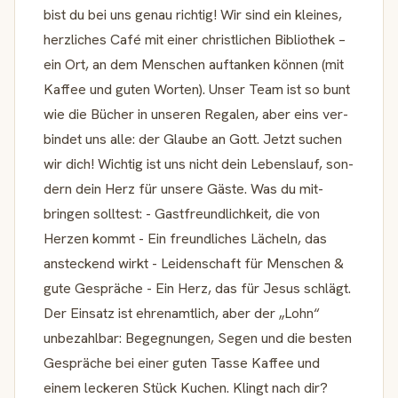
bist du bei uns genau richtig! Wir sind ein kleines,
herz­li­ches Café mit einer christ­li­chen Biblio­thek –
ein Ort, an dem Men­schen auf­tanken können (mit
Kaffee und guten Worten). Unser Team ist so bunt
wie die Bücher in unseren Regalen, aber eins ver­
bindet uns alle: der Glaube an Gott. Jetzt suchen
wir dich! Wichtig ist uns nicht dein Lebens­lauf, son­
dern dein Herz für unsere Gäste. Was du mit­
bringen solltest: - Gast­freund­lich­keit, die von
Herzen kommt - Ein freund­li­ches Lächeln, das
anste­ckend wirkt - Lei­den­schaft für Men­schen &
gute Gespräche - Ein Herz, das für Jesus schlägt.
Der Ein­satz ist ehren­amt­lich, aber der „Lohn“
unbe­zahlbar: Begeg­nungen, Segen und die besten
Gespräche bei einer guten Tasse Kaffee und
einem leckeren Stück Kuchen. Klingt nach dir?