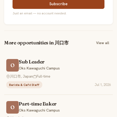
Subscribe
Just an email — no account needed.
More opportunities in 川口市
View all
Sub Leader
O
Oks Kawaguchi Campus
川口市, Japan
Full-time
Jul 1, 2026
Barista & Café Staff
Part-time Baker
O
Oks Kawaguchi Campus