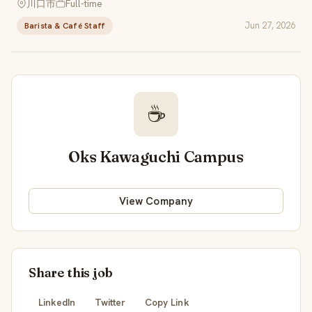
川口市
Full-time
Jun 27, 2026
Barista & Café Staff
☕
Oks Kawaguchi Campus
View Company
Share this job
LinkedIn
Twitter
Copy Link