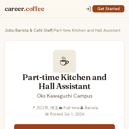
career
.coffee
Get Started
Jobs
/
Barista & Café Staff
/
Part-time Kitchen and Hall Assistant
☕
Part-time Kitchen and
Hall Assistant
Oks Kawaguchi Campus
📍 川口市, 埼玉
💼 Full-time
👤 Barista
📅 Posted Jul 1, 2026