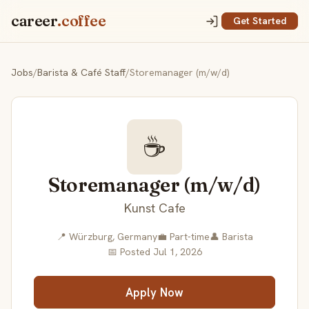
career
.coffee
Get Started
Jobs
/
Barista & Café Staff
/
Storemanager (m/w/d)
☕
Storemanager (m/w/d)
Kunst Cafe
📍 Würzburg, Germany
💼 Part-time
👤 Barista
📅 Posted Jul 1, 2026
Apply Now