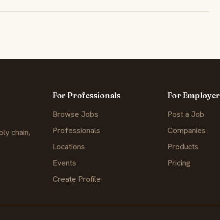
For Professionals
For Employer
Browse Jobs
Post a Job
Professionals
Companies
ly chain,
Locations
Products
Events
Pricing
Create Profile