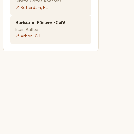
Giraffe Coffee Roasters
📍 Rotterdam, NL
Barista im Rösterei-Café
Blum Kaffee
📍 Arbon, CH