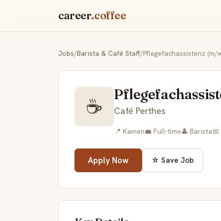
career
.coffee
Jobs
/
Barista & Café Staff
/
Pflegefachassistenz (m/
Pflegefachassis
☕
Café Perthes
📍 Kamen
💼 Full-time
👤 Barista
📅
Apply Now
☆ Save Job