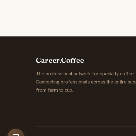
Career.Coffee
The professional network for specialty coffee.
Connecting professionals across the entire supp
from farm to cup.