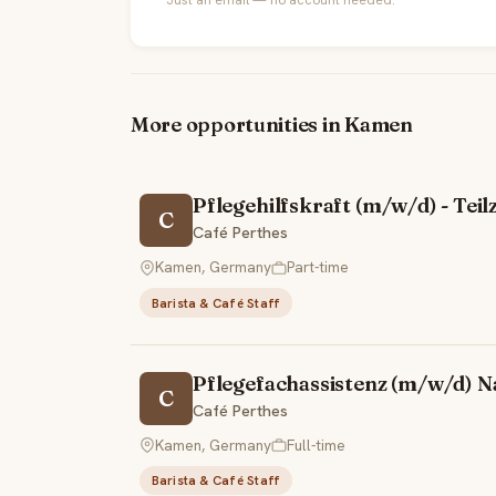
More opportunities in Kamen
Pflegehilfskraft (m/w/d) - Teilz
C
Café Perthes
Kamen, Germany
Part-time
Barista & Café Staff
Pflegefachassistenz (m/w/d) Nac
C
Café Perthes
Kamen, Germany
Full-time
Barista & Café Staff