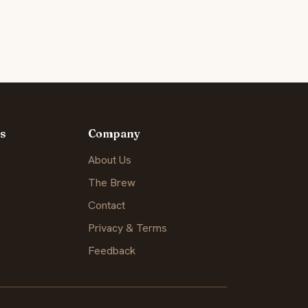
s
Company
About Us
The Brew
Contact
Privacy & Terms
Feedback