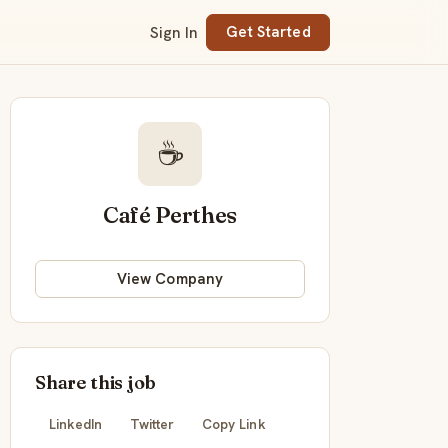
Sign In
Get Started
☕
Café Perthes
View Company
Share this job
LinkedIn
Twitter
Copy Link