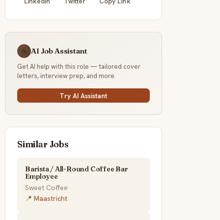
LinkedIn
Twitter
Copy Link
AI Job Assistant
☕
Get AI help with this role — tailored cover
letters, interview prep, and more.
Try AI Assistant
Similar Jobs
Barista / All-Round Coffee Bar
Employee
Sweet Coffee
📍 Maastricht