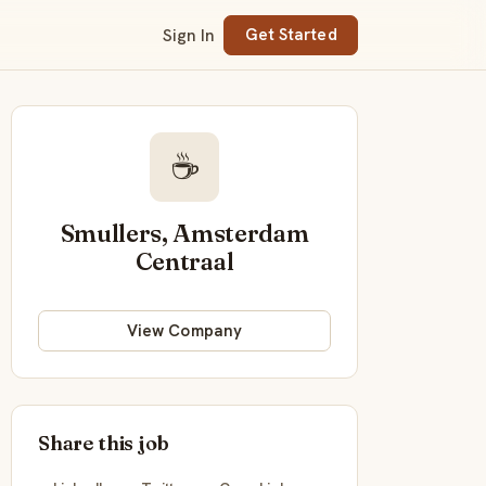
Sign In
Get Started
☕
Smullers, Amsterdam
Centraal
View Company
Share this job