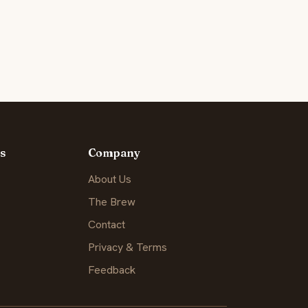
s
Company
About Us
The Brew
Contact
Privacy & Terms
Feedback