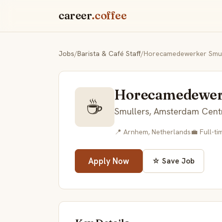
career
.coffee
Jobs
/
Barista & Café Staff
/
Horecamedewerker Smu
Horecamedewer
☕
Smullers, Amsterdam Cent
📍 Arnhem, Netherlands
💼 Full-ti
Apply Now
☆ Save Job