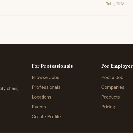
Jul 1, 2026
For Professionals
For Employer
Browse Jobs
Post a Job
Professionals
Companies
ly chain,
Locations
Products
Events
Pricing
Create Profile