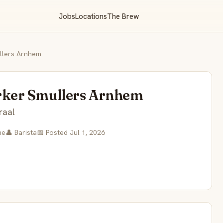
Jobs
Locations
The Brew
llers Arnhem
ker Smullers Arnhem
raal
me
👤 Barista
📅 Posted Jul 1, 2026