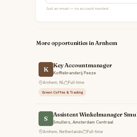
Just an email — no account needed.
More opportunities in Arnhem
Key Accountmanager
K
Koffiebranderij Peeze
Arnhem, NL
Full-time
Green Coffee & Trading
Assistent Winkelmanager Smu
S
Smullers, Amsterdam Centraal
Arnhem, Netherlands
Full-time