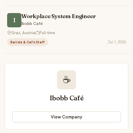
Workplace System Engineer
I
Ibobb Café
Graz, Austria
Full-time
Jul 1, 2026
Barista & Café Staff
☕
Ibobb Café
View Company