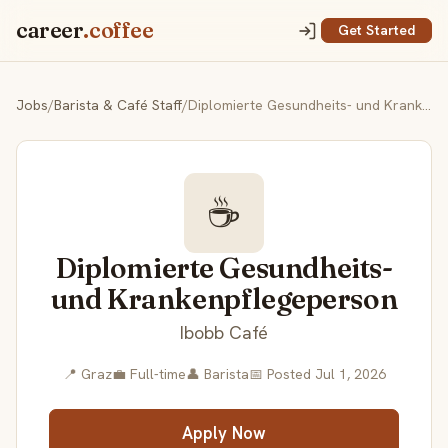
career
.coffee
Get Started
Jobs
/
Barista & Café Staff
/
Diplomierte Gesundheits- und Krankenpflegeperson
☕
Diplomierte Gesundheits-
und Krankenpflegeperson
Ibobb Café
📍 Graz
💼 Full-time
👤 Barista
📅 Posted Jul 1, 2026
Apply Now