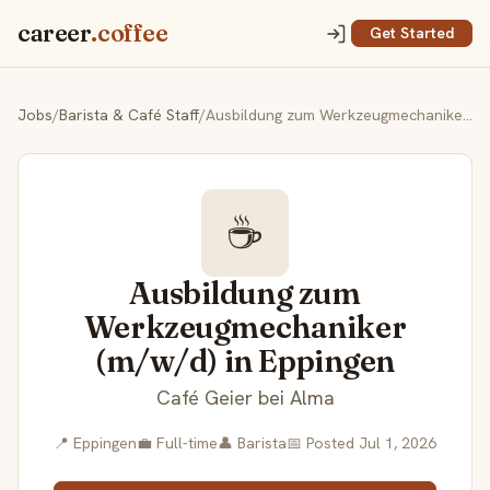
career
.coffee
Get Started
Jobs
/
Barista & Café Staff
/
Ausbildung zum Werkzeugmechaniker (m/w/d) in Eppingen
☕
Ausbildung zum
Werkzeugmechaniker
(m/w/d) in Eppingen
Café Geier bei Alma
📍 Eppingen
💼 Full-time
👤 Barista
📅 Posted Jul 1, 2026