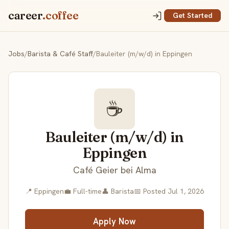
career
.coffee
Get Started
Jobs
/
Barista & Café Staff
/
Bauleiter (m/w/d) in Eppingen
☕
Bauleiter (m/w/d) in
Eppingen
Café Geier bei Alma
📍 Eppingen
💼 Full-time
👤 Barista
📅 Posted Jul 1, 2026
Apply Now