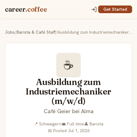
career
.coffee
Get Started
Jobs
/
Barista & Café Staff
/
Ausbildung zum Industriemechaniker (m/w/d)
☕
Ausbildung zum
Industriemechaniker
(m/w/d)
Café Geier bei Alma
📍 Schwaigern
💼 Full-time
👤 Barista
📅 Posted Jul 1, 2026