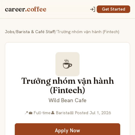
career
.coffee
Get Started
Jobs
/
Barista & Café Staff
/
Trưởng nhóm vận hành (Fintech)
☕
Trưởng nhóm vận hành
(Fintech)
Wild Bean Cafe
📍
💼 Full-time
👤 Barista
📅 Posted Jul 1, 2026
Apply Now