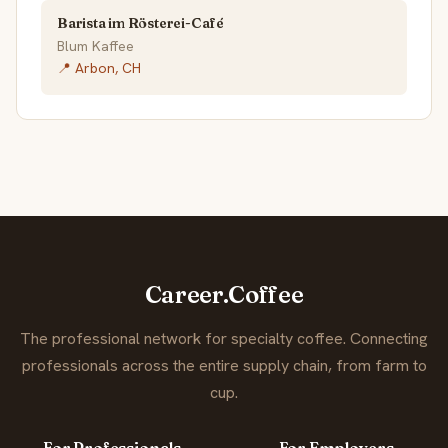
Barista im Rösterei-Café
Blum Kaffee
📍 Arbon, CH
Career.Coffee
The professional network for specialty coffee. Connecting
professionals across the entire supply chain, from farm to
cup.