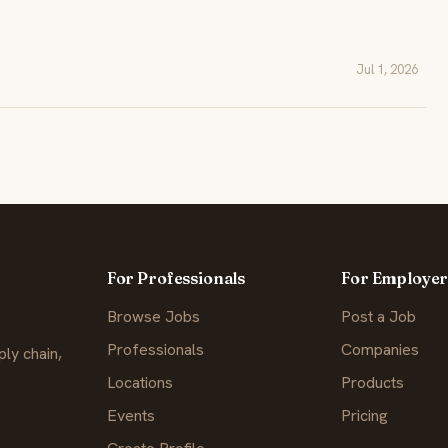
Jul 1, 2026
For Professionals
For Employer
Browse Jobs
Post a Job
Professionals
Companies
ly chain,
Locations
Products
Events
Pricing