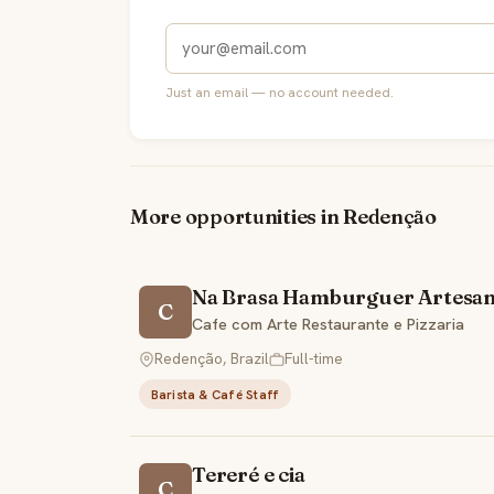
Just an email — no account needed.
More opportunities in Redenção
Na Brasa Hamburguer Artesan
C
Cafe com Arte Restaurante e Pizzaria
Redenção, Brazil
Full-time
Barista & Café Staff
Tereré e cia
C