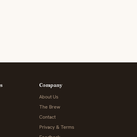
s
Company
About Us
The Brew
Contact
Privacy & Terms