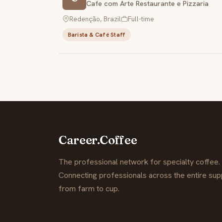
Cafe com Arte Restaurante e Pizzaria
Redenção, Brazil
Full-time
Barista & Café Staff
Career.Coffee
The professional network for specialty coffee.
Connecting professionals across the entire supp
from farm to cup.