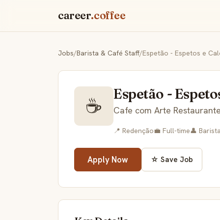
career
.coffee
Jobs
/
Barista & Café Staff
/
Espetão - Espetos e Ca
Espetão - Espeto
☕
Cafe com Arte Restaurante
📍 Redenção
💼 Full-time
👤 Barist
Apply Now
☆ Save Job