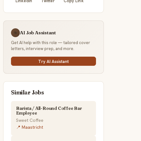
LinkedIn
Twitter
Copy Link
AI Job Assistant
☕
Get AI help with this role — tailored cover
letters, interview prep, and more.
Try AI Assistant
Similar Jobs
Barista / All-Round Coffee Bar
Employee
Sweet Coffee
📍 Maastricht