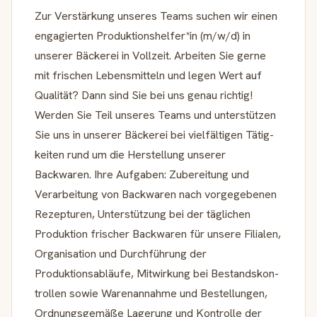
Zur Verstär­kung unseres Teams suchen wir einen
engagierten Produktionshelfer*in (m/w/d) in
unserer Bäckerei in Vollzeit. Arbeiten Sie gerne
mit frischen Lebens­mit­teln und legen Wert auf
Qualität? Dann sind Sie bei uns genau richtig!
Werden Sie Teil unseres Teams und unter­stützen
Sie uns in unserer Bäckerei bei vielfäl­tigen Tätig­
keiten rund um die Herstel­lung unserer
Backwaren. Ihre Aufgaben: Zuberei­tung und
Verar­bei­tung von Backwaren nach vorge­ge­benen
Rezepturen, Unter­stüt­zung bei der täglichen
Produk­tion frischer Backwaren für unsere Filialen,
Organi­sa­tion und Durch­füh­rung der
Produktionsabläufe, Mitwir­kung bei Bestands­kon­
trollen sowie Waren­an­nahme und Bestellungen,
Ordnungs­ge­mäße Lagerung und Kontrolle der