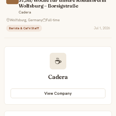
37,5h/Woche für unsere Kondi­torei in
Wolfsburg – Borsigstraße
Cadera
Wolfsburg, Germany
Full-time
Jul 1, 2026
Barista & Café Staff
☕
Cadera
View Company