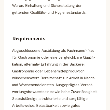
Waren, Einhal­tung und Sicher­stel­lung der
geltenden Qualitäts- und Hygienestandards.
Requirements
Abgeschlos­sene Ausbil­dung als Fachmann/-frau
für Gastro­nomie oder eine vergleich­bare Quali­fi­
ka­tion, alter­nativ Erfahrung in der Bäckerei,
Gastro­nomie oder Lebens­mit­tel­pro­duktion
wünschenswert. Bereit­schaft zur Arbeit in Nacht-
und Wochenenddiensten. Ausge­prägtes Verant­
wor­tungs­bewusstsein sowie hohe Zuverlässigkeit.
Selbst­stän­dige, struk­tu­rierte und sorgfäl­tige
Arbeitsweise. Belast­bar­keit sowie gutes