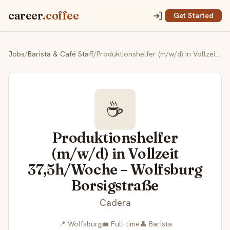
career
.coffee
Get Started
Jobs
/
Barista & Café Staff
/
Produk­ti­ons­helfer (m/w/d) in Vollzeit 37,5h/Woche – Wolfsburg Borsigstraße
☕
Produk­ti­ons­helfer
(m/w/d) in Vollzeit
37,5h/Woche – Wolfsburg
Borsigstraße
Cadera
📍 Wolfsburg
💼 Full-time
👤 Barista