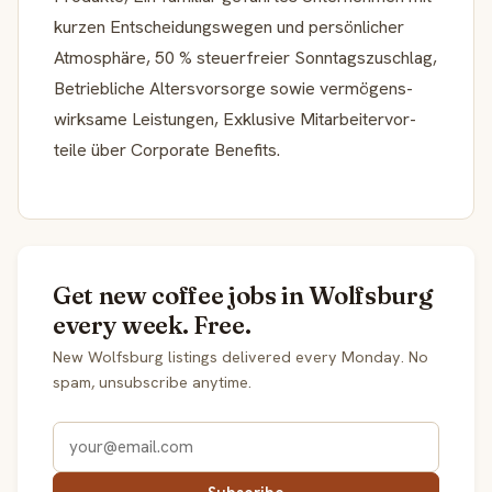
kurzen Entschei­dungs­wegen und persön­li­cher
Atmosphäre, 50 % steuer­freier Sonntagszuschlag,
Betrieb­liche Alters­vor­sorge sowie vermö­gens­
wirk­same Leistungen, Exklusive Mitar­bei­ter­vor­
teile über Corporate Benefits.
Get new coffee jobs in Wolfsburg
every week. Free.
New Wolfsburg listings delivered every Monday. No
spam, unsubscribe anytime.