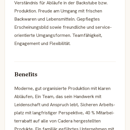
Verständnis für Abläufe in der Backstube bzw.
Produktion. Freude am Umgang mit frischen
Backwaren und Lebensmitteln. Gepflegtes
Erschei­nungs­bild sowie freund­liche und service­
ori­en­tierte Umgangsformen. Teamfä­hig­keit,
Engage­ment und Flexibilität.
Benefits
Moderne, gut organi­sierte Produk­tion mit klaren
Abläufen, Ein Team, das sein Handwerk mit
Leiden­schaft und Anspruch lebt, Sicheren Arbeits­
platz mit langfris­tiger Perspektive, 40 % Mitar­bei­
ter­ra­batt auf alle von Cadera herge­stellten
Produkte, Ein familiär geführtes Unter­nehmen mit