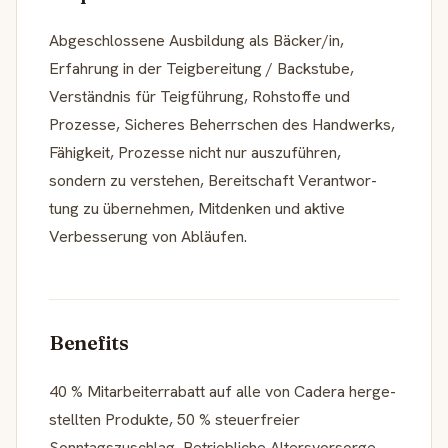
Abgeschlos­sene Ausbil­dung als Bäcker/in,
Erfahrung in der Teigbe­rei­tung / Backstube,
Verständnis für Teigfüh­rung, Rohstoffe und
Prozesse, Sicheres Beherr­schen des Handwerks,
Fähigkeit, Prozesse nicht nur auszu­führen,
sondern zu verstehen, Bereitschaft Verant­wor­
tung zu übernehmen, Mitdenken und aktive
Verbes­se­rung von Abläufen.
Benefits
40 % Mitar­beiter­ra­batt auf alle von Cadera herge­
stellten Produkte, 50 % steuer­freier
Sonntagszuschlag, Betrieb­liche Alters­vor­sorge