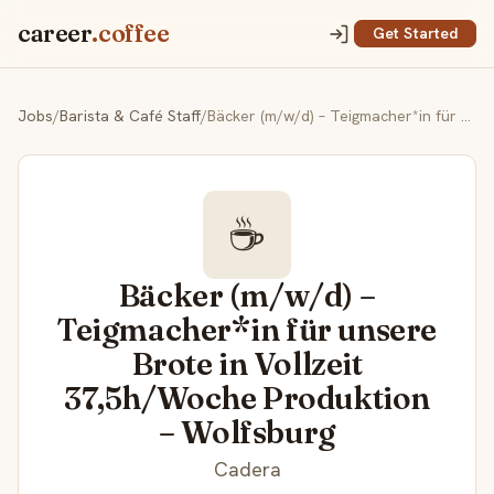
career
.coffee
Get Started
Jobs
/
Barista & Café Staff
/
Bäcker (m/w/d) – Teigmacher*in für unsere Brote in Vollzeit 37,5h/Woche Produk­tion – Wolfsburg
☕
Bäcker (m/w/d) –
Teigmacher*in für unsere
Brote in Vollzeit
37,5h/Woche Produk­tion
– Wolfsburg
Cadera