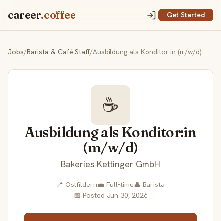
career
.coffee
Get Started
Jobs
/
Barista & Café Staff
/
Ausbildung als Konditor:in (m/w/d)
☕
Ausbildung als Konditor:in
(m/w/d)
Bakeries Kettinger GmbH
📍 Ostfildern
💼 Full-time
👤 Barista
📅 Posted Jun 30, 2026