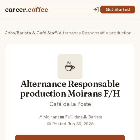
career
.coffee
Get Started
Jobs
/
Barista & Café Staff
/
Alternance Responsable production Moirans F/H
☕
Alternance Responsable
production Moirans F/H
Café de la Poste
📍 Moirans
💼 Full-time
👤 Barista
📅 Posted Jun 30, 2026