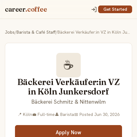
career
.coffee
Get Started
Jobs
/
Barista & Café Staff
/
Bäckerei Verkäufer:in VZ in Köln Junkersdorf
☕
Bäckerei Verkäufer:in VZ
in Köln Junkersdorf
Bäckerei Schmitz & Nittenwilm
📍 Köln
💼 Full-time
👤 Barista
📅 Posted Jun 30, 2026
Apply Now