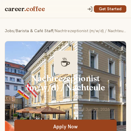
career
.coffee
Get Started
Jobs
/
Barista & Café Staff
/
Nachtrezeptionist (m/w/d) / Nachteule
☕
Nachtrezeptionist
(m/w/d) / Nachteule
Der Sandwirth
📍
💼 Part-time
👤 Barista
📅 Posted Jun 30, 2026
Apply Now