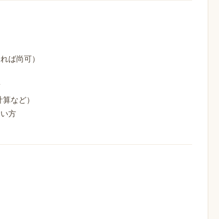
あれば尚可）
方
計算など）
たい方