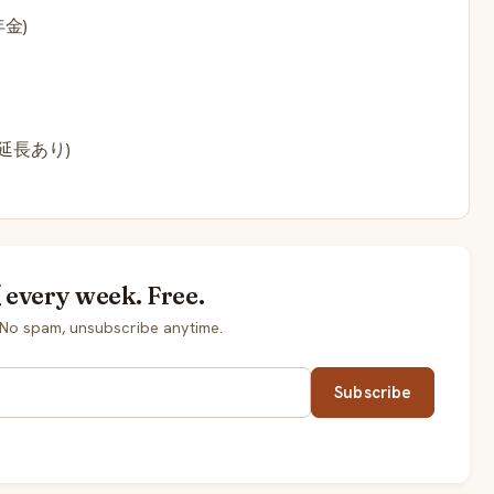
金)
延長あり)
every week. Free.
No spam, unsubscribe anytime.
Subscribe