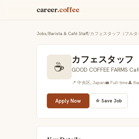
career
.coffee
Jobs
/
Barista & Café Staff
/
カフェスタッフ（フルタ
カフェスタッフ
☕
GOOD COFFEE FARMS Cafe
📍 中央区, Japan
💼 Full-time
👤 Ba
Apply Now
☆ Save Job