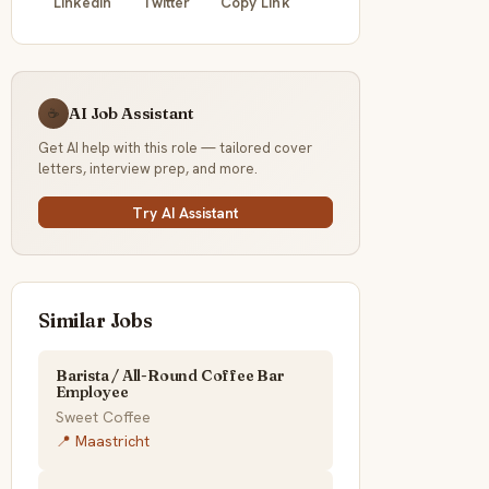
LinkedIn
Twitter
Copy Link
AI Job Assistant
☕
Get AI help with this role — tailored cover
letters, interview prep, and more.
Try AI Assistant
Similar Jobs
Barista / All-Round Coffee Bar
Employee
Sweet Coffee
📍 Maastricht