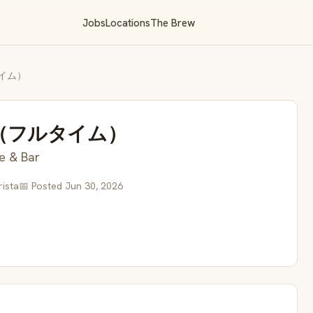
Jobs
Locations
The Brew
イム）
（フルタイム）
 & Bar
rista
📅 Posted Jun 30, 2026