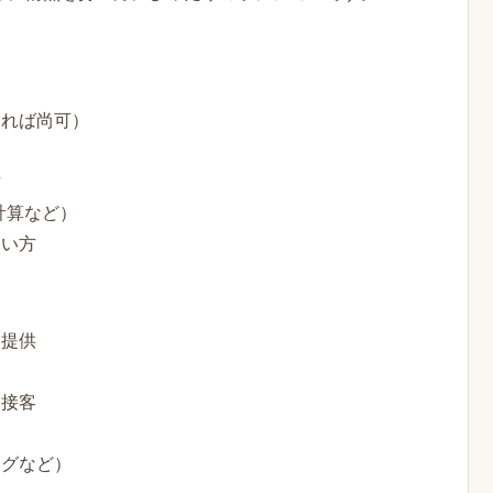
あれば尚可）
方
計算など）
たい方
・提供
な接客
ッグなど）