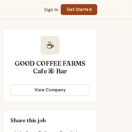
Sign In
Get Started
☕
GOOD COFFEE FARMS
Cafe & Bar
View Company
Share this job