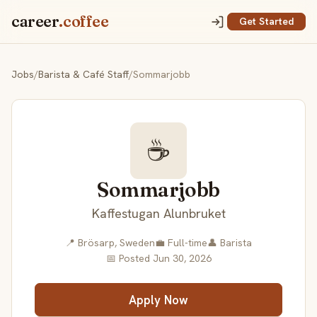
career
.coffee
Get Started
Jobs
/
Barista & Café Staff
/
Sommarjobb
☕
Sommarjobb
Kaffestugan Alunbruket
📍 Brösarp, Sweden
💼 Full-time
👤 Barista
📅 Posted Jun 30, 2026
Apply Now