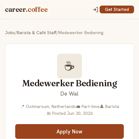
career
.coffee
Get Started
Jobs
/
Barista & Café Staff
/
Medewerker Bediening
☕
Medewerker Bediening
De Wal
📍 Ootmarsum, Netherlands
💼 Part-time
👤 Barista
📅 Posted Jun 30, 2026
Apply Now