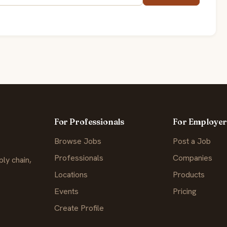
For Professionals
For Employer
Browse Jobs
Post a Job
Professionals
Companies
ly chain,
Locations
Products
Events
Pricing
Create Profile