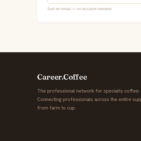
Just an email — no account needed.
Career.Coffee
The professional network for specialty coffee.
Connecting professionals across the entire supp
from farm to cup.