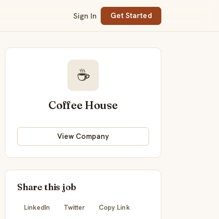
Sign In
Get Started
☕
Coffee House
View Company
Share this job
LinkedIn
Twitter
Copy Link