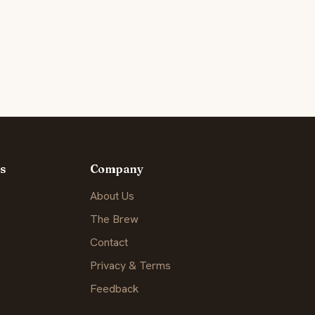
s
Company
About Us
The Brew
Contact
Privacy & Terms
Feedback