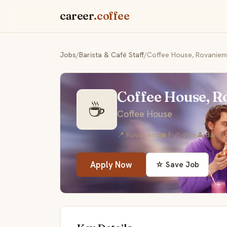
career
.coffee
Jobs
/
Barista & Café Staff
/
Coffee House, Rovaniem
Coffee House, R
☕
Coffee House
📍 Rovaniemi
💼 Full-time
👤 Barist
Apply Now
☆ Save Job