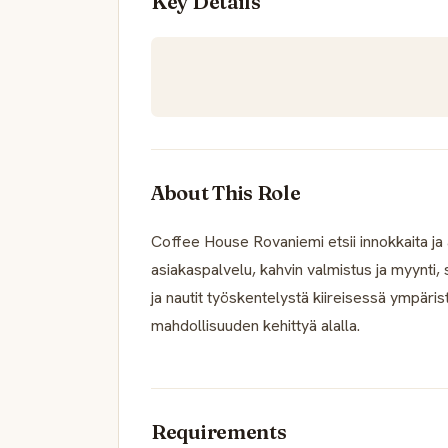
Key Details
About This Role
Coffee House Rovaniemi etsii innokkaita ja a
asiakaspalvelu, kahvin valmistus ja myynti, 
ja nautit työskentelystä kiireisessä ympär
mahdollisuuden kehittyä alalla.
Requirements