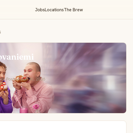
Jobs
Locations
The Brew
i
ovaniemi
a
📅 Posted Jun 30, 2026