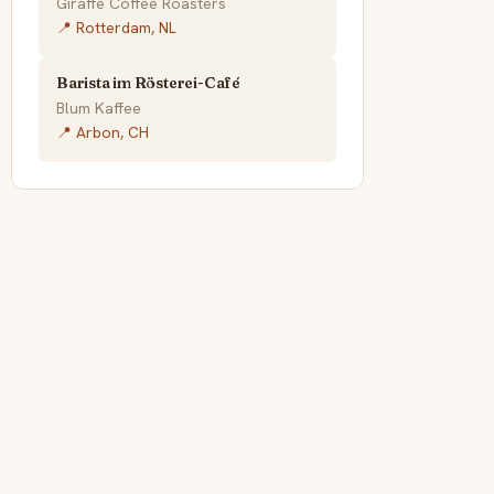
Giraffe Coffee Roasters
📍 Rotterdam, NL
Barista im Rösterei-Café
Blum Kaffee
📍 Arbon, CH