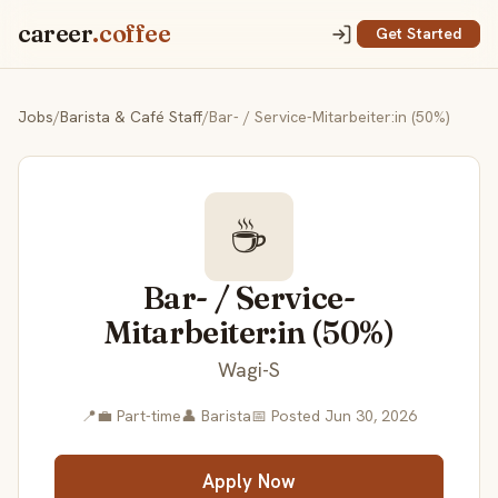
career
.coffee
Get Started
Jobs
/
Barista & Café Staff
/
Bar- / Service-Mitarbeiter:in (50%)
☕
Bar- / Service-
Mitarbeiter:in (50%)
Wagi-S
📍
💼 Part-time
👤 Barista
📅 Posted Jun 30, 2026
Apply Now