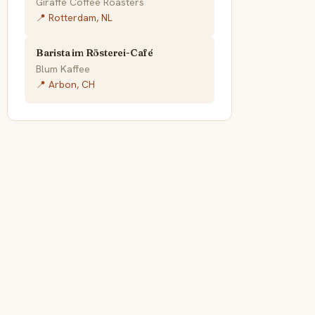
Giraffe Coffee Roasters
📍 Rotterdam, NL
Barista im Rösterei-Café
Blum Kaffee
📍 Arbon, CH