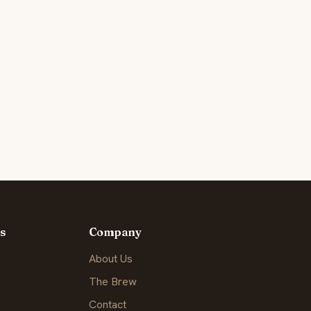
s
Company
About Us
The Brew
Contact