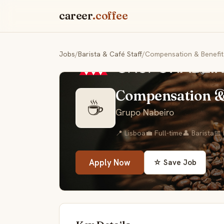
career
.coffee
Jobs
/
Barista & Café Staff
/
Compensation & Benefits
Compensation & 
☕
Grupo Nabeiro
📍 Lisboa
💼 Full-time
👤 Barista
📅
Apply Now
☆ Save Job