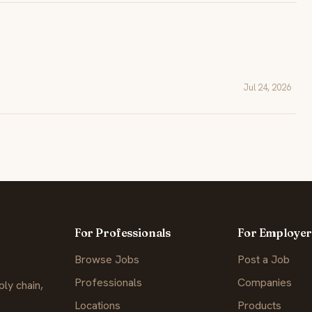
Jul 24, 2026
For Professionals
For Employer
Browse Jobs
Post a Job
Professionals
Companies
ly chain,
Locations
Products