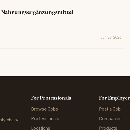
– Nahrungsergänzungsmittel
Jun 25, 2026
For Professionals
For Employer
Browse Jobs
Post a Job
Professionals
Companies
ly chain,
Locations
Products