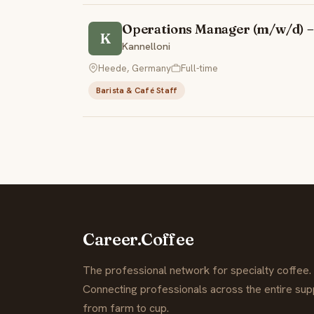
Operations Manager (m/w/d) 
K
Kannelloni
Heede, Germany
Full-time
Barista & Café Staff
Career.Coffee
The professional network for specialty coffee.
Connecting professionals across the entire supp
from farm to cup.