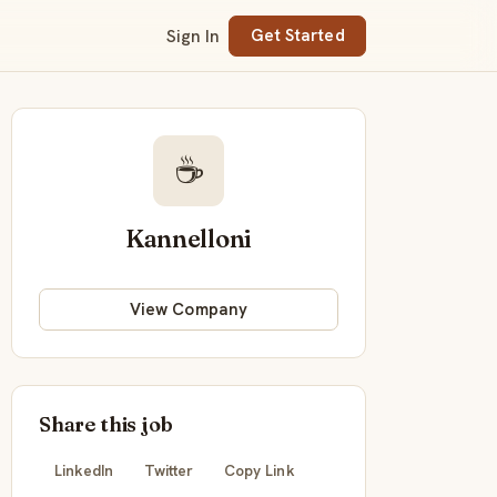
Sign In
Get Started
☕
Kannelloni
View Company
Share this job
LinkedIn
Twitter
Copy Link