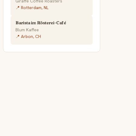
Giraffe Coffee Roasters
📍 Rotterdam, NL
Barista im Rösterei-Café
Blum Kaffee
📍 Arbon, CH