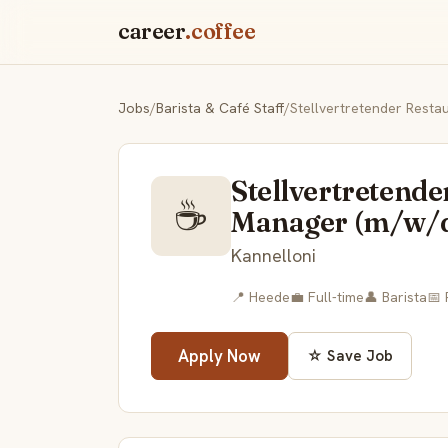
career
.coffee
Jobs
/
Barista & Café Staff
/
Stellvertretender Resta
Stellvertretende
☕
Manager (m/w/
Kannelloni
📍 Heede
💼 Full-time
👤 Barista
📅 
Apply Now
☆ Save Job