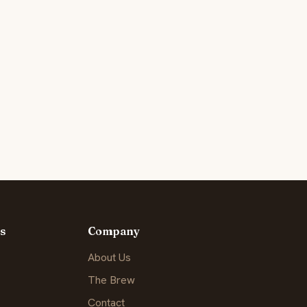
s
Company
About Us
The Brew
Contact