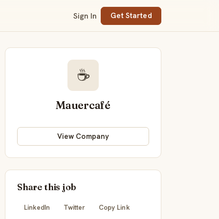
Sign In
Get Started
☕
Mauercafé
View Company
Share this job
LinkedIn
Twitter
Copy Link