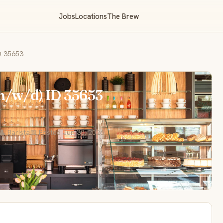
Jobs
Locations
The Brew
ID 35653
(m/w/d) ID 35653
👤 Barista
📅 Posted Jun 30, 2026