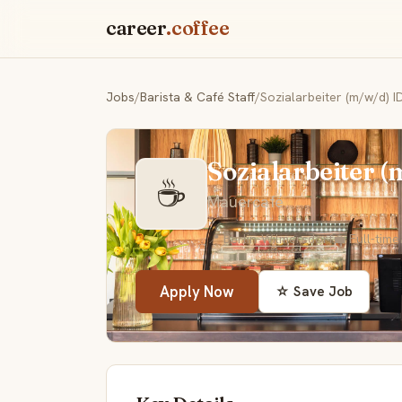
career
.coffee
Jobs
/
Barista & Café Staff
/
Sozialarbeiter (m/w/d) 
Sozialarbeiter 
☕
Mauercafé
📍 Berlin-Wilmersdorf
💼 Full-time
Apply Now
☆ Save Job