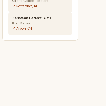
Giraffe Coffee Roasters
📍 Rotterdam, NL
Barista im Rösterei-Café
Blum Kaffee
📍 Arbon, CH