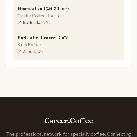
Finance Lead (24-32 uur)
Giraffe Coffee Roasters
📍 Rotterdam, NL
Barista im Rösterei-Café
Blum Kaffee
📍 Arbon, CH
Career.Coffee
The professional network for specialty coffee. Connecting