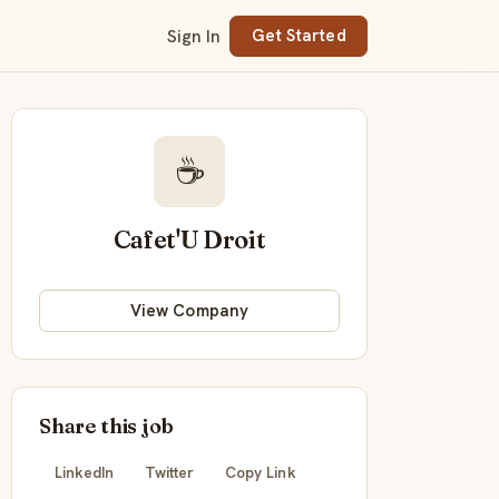
Sign In
Get Started
☕
Cafet'U Droit
View Company
Share this job
LinkedIn
Twitter
Copy Link