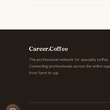
Career.Coffee
The professional network for specialty coffee.
Connecting professionals across the entire supp
from farm to cup.