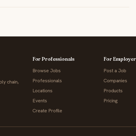
For Professionals
For Employer
Browse Jobs
Post a Job
Professionals
Companies
ly chain,
Locations
Products
Events
Pricing
Create Profile