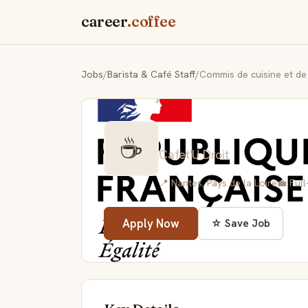
career
.coffee
Jobs
/
Barista & Café Staff
/
Commis de cuisine et de
Commis de cuisin
☕
Cafet'U Droit
📍 Nantes, Pays de la Loire
💼 Full
Apply Now
☆ Save Job