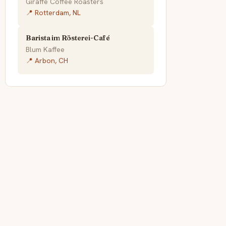
Giraffe Coffee Roasters
📍 Rotterdam, NL
Barista im Rösterei-Café
Blum Kaffee
📍 Arbon, CH