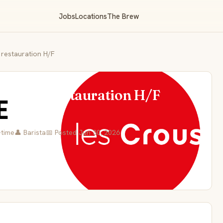
Jobs
Locations
The Brew
 restauration H/F
e et de restauration H/F
-time
👤 Barista
📅 Posted Jun 30, 2026