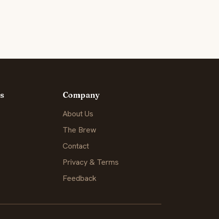
s
Company
About Us
The Brew
Contact
Privacy & Terms
Feedback