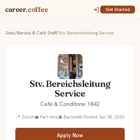
career
.coffee
Get Started
Jobs
/
Barista & Café Staff
/
Stv. Bereichsleitung Service
Stv. Bereichsleitung
Service
Café & Conditorei 1842
📍 Zürich
💼 Part-time
👤 Barista
📅 Posted Jun 30, 2026
Apply Now