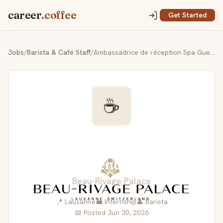
career
.coffee
Get Started
Jobs
/
Barista & Café Staff
/
Ambassadrice de réception Spa Guerlain Stage conventionné CCNT
☕
Ambassadrice de
réception Spa Guerlain
Stage conventionné CCNT
Beau-Rivage Palace
📍 Lausanne
💼 Internship
👤 Barista
📅 Posted Jun 30, 2026