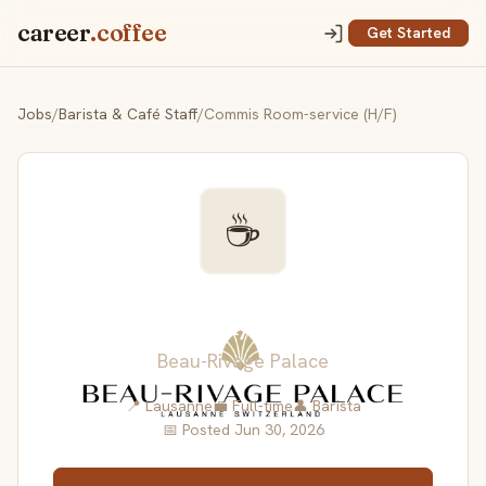
career
.coffee
Get Started
Jobs
/
Barista & Café Staff
/
Commis Room-service (H/F)
☕
Commis Room-service
(H/F)
Beau-Rivage Palace
📍 Lausanne
💼 Full-time
👤 Barista
📅 Posted Jun 30, 2026