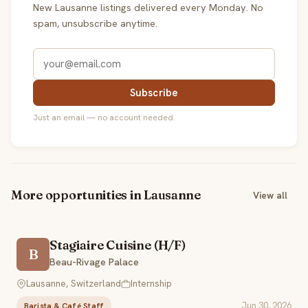
New Lausanne listings delivered every Monday. No
spam, unsubscribe anytime.
Subscribe
Just an email — no account needed.
More opportunities in Lausanne
View all
Stagiaire Cuisine (H/F)
B
Beau-Rivage Palace
Lausanne, Switzerland
Internship
Jun 30, 2026
Barista & Café Staff