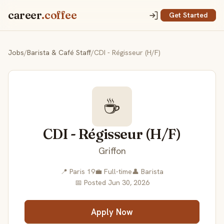
career
.coffee
Get Started
Jobs
/
Barista & Café Staff
/
CDI - Régisseur (H/F)
☕
CDI - Régisseur (H/F)
Griffon
📍 Paris 19
💼 Full-time
👤 Barista
📅 Posted Jun 30, 2026
Apply Now