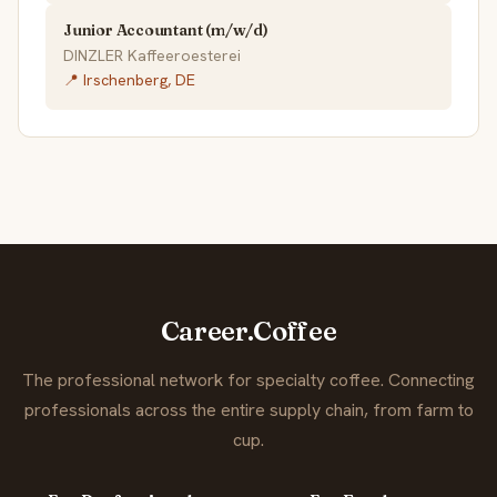
Junior Accountant (m/w/d)
DINZLER Kaffeeroesterei
📍 Irschenberg, DE
Career.Coffee
The professional network for specialty coffee. Connecting
professionals across the entire supply chain, from farm to
cup.