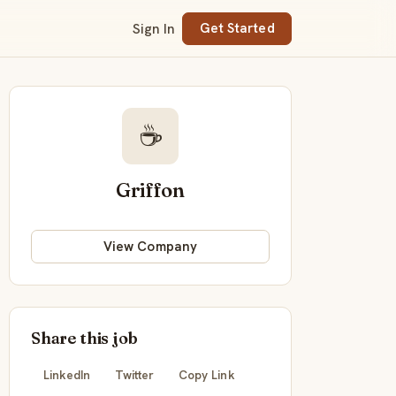
Sign In
Get Started
☕
Griffon
View Company
Share this job
LinkedIn
Twitter
Copy Link