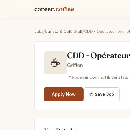
career
.coffee
Jobs
/
Barista & Café Staff
/
CDD - Opérateur en méta
CDD - Opérateur
☕
Griffon
📍 Rouen
💼 Contract
👤 Barista
📅
Apply Now
☆ Save Job