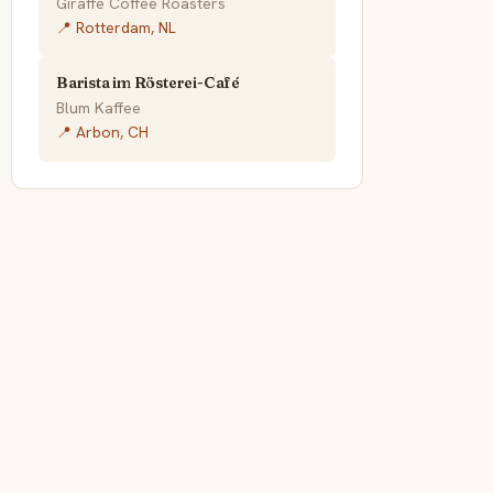
Giraffe Coffee Roasters
📍 Rotterdam, NL
Barista im Rösterei-Café
Blum Kaffee
📍 Arbon, CH