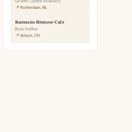
Giraffe Coffee Roasters
📍 Rotterdam, NL
Barista im Rösterei-Café
Blum Kaffee
📍 Arbon, CH