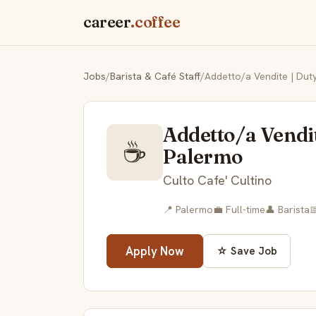
career
.coffee
Jobs
/
Barista & Café Staff
/
Addetto/a Vendite | Dut
Addetto/a Vendit
☕
Palermo
Culto Cafe' Cultino
📍 Palermo
💼 Full-time
👤 Barista

Apply Now
☆ Save Job