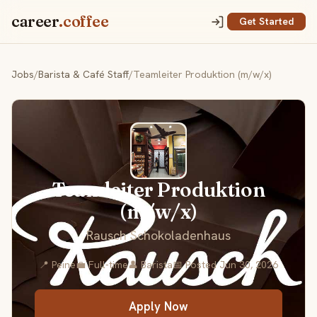
career
.coffee
Get Started
Jobs
/
Barista & Café Staff
/
Teamleiter Produktion (m/w/x)
Teamleiter Produktion
(m/w/x)
Rausch Schokoladenhaus
📍 Peine
💼 Full-time
👤 Barista
📅 Posted Jun 30, 2026
Apply Now