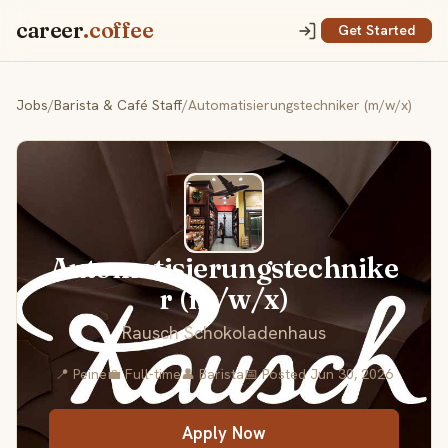
career
.coffee
Get Started
Jobs
/
Barista & Café Staff
/
Automatisierungstechniker (m/w/x)
Automatisierungstechnike
r (m/w/x)
Rausch Schokoladenhaus
📍 Peine
💼 Full-time
👤 Barista
📅 Posted Jun 30, 2026
Apply Now