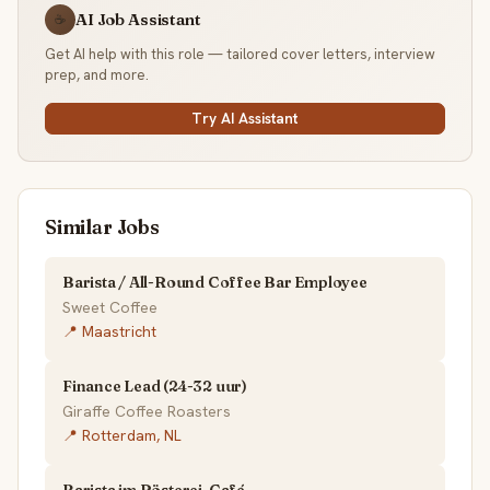
AI Job Assistant
☕
Get AI help with this role — tailored cover letters, interview
prep, and more.
Try AI Assistant
Similar Jobs
Barista / All-Round Coffee Bar Employee
Sweet Coffee
📍 Maastricht
Finance Lead (24-32 uur)
Giraffe Coffee Roasters
📍 Rotterdam, NL
Barista im Rösterei-Café