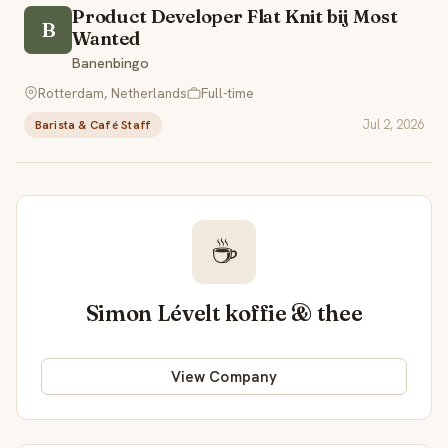
Product Developer Flat Knit bij Most
B
Wanted
Banenbingo
Rotterdam, Netherlands
Full-time
Jul 2, 2026
Barista & Café Staff
☕
Simon Lévelt koffie & thee
View Company