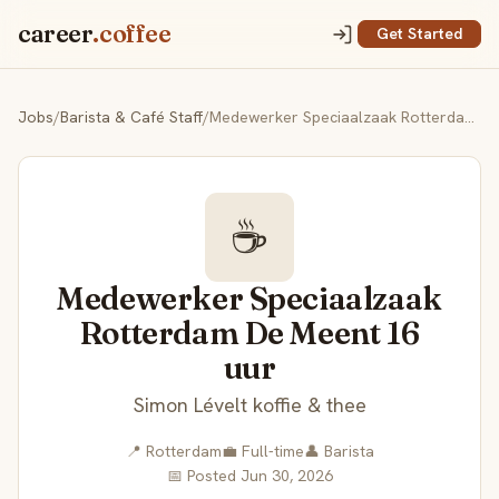
career
.coffee
Get Started
Jobs
/
Barista & Café Staff
/
Medewerker Speciaalzaak Rotterdam De Meent 16 uur
☕
Medewerker Speciaalzaak
Rotterdam De Meent 16
uur
Simon Lévelt koffie & thee
📍 Rotterdam
💼 Full-time
👤 Barista
📅 Posted Jun 30, 2026