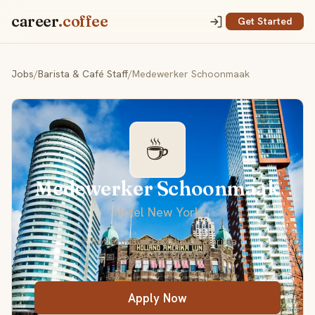
career
.coffee
Get Started
Jobs
/
Barista & Café Staff
/
Medewerker Schoonmaak
☕
Medewerker Schoonmaak
Hotel New York
📍 Rotterdam
💼 Part-time
👤 Barista
📅 Posted Jun 30, 2026
Apply Now