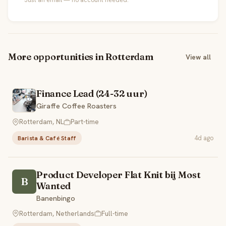
More opportunities in Rotterdam
View all
Finance Lead (24-32 uur)
Giraffe Coffee Roasters
Rotterdam, NL
Part-time
4d ago
Barista & Café Staff
Product Developer Flat Knit bij Most
B
Wanted
Banenbingo
Rotterdam, Netherlands
Full-time