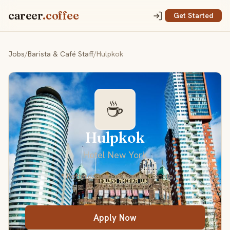
career
.coffee
Get Started
Jobs
/
Barista & Café Staff
/
Hulpkok
☕
Hulpkok
Hotel New York
📍 Rotterdam
💼 Part-time
👤 Barista
📅 Posted Jun 30, 2026
Apply Now